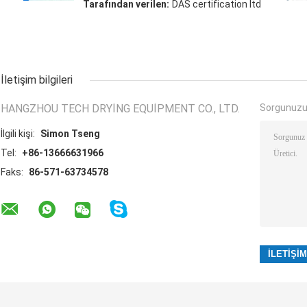
Tarafından verilen:
DAS certification ltd
İletişim bilgileri
HANGZHOU TECH DRYING EQUIPMENT CO., LTD.
Sorgunuzu
İlgili kişi:
Simon Tseng
Tel:
+86-13666631966
Faks:
86-571-63734578