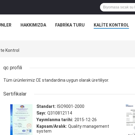
ÜNLER
HAKKIMIZDA
FABRIKA TURU
KALITE KONTROL
te Kontrol
qc profili
Tüm ürünlerimiz CE standardına uygun olarak üretiliyor.
Sertifikalar
Standart:
ISO9001-2000
Sayı:
Q310812114
Yayımlanma tarihi:
2015-12-26
Kapsam/Aralık:
Quality management
system