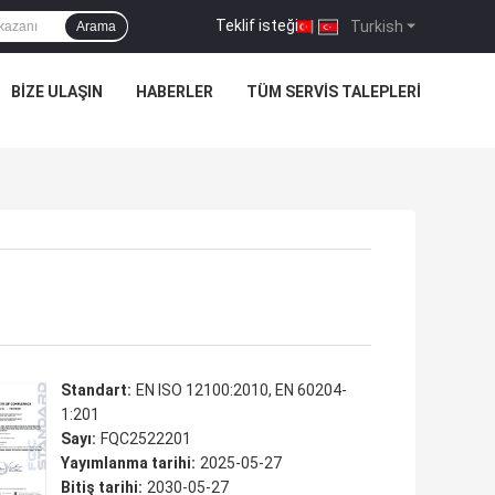
Teklif isteği
|
Turkish
Arama
BIZE ULAŞIN
HABERLER
TÜM SERVIS TALEPLERI
Standart:
EN ISO 12100:2010, EN 60204-
1:201
Sayı:
FQC2522201
Yayımlanma tarihi:
2025-05-27
Bitiş tarihi:
2030-05-27