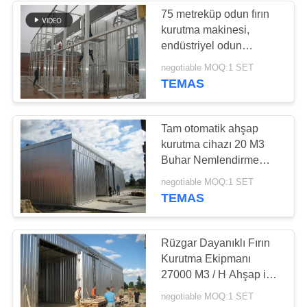
75 metreküp odun fırın
kurutma makinesi,
endüstriyel odun
kurutma makineleri CE
negotiable MOQ:1 SET
onaylı
TEMAS
Tam otomatik ahşap
kurutma cihazı 20 M3
Buhar Nemlendirme
Aracı
negotiable MOQ:1 SET
TEMAS
Rüzgar Dayanıklı Fırın
Kurutma Ekipmanı
27000 M3 / H Ahşap için
dolaşımlı hava
negotiable MOQ:1 SET