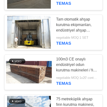
KONTROL
fırınları ısı yalıtım sistemi
TEMAS
BIZE
Tam otomatik ahşap
ULAŞIN
kurutma ekipmanları,
endüstriyel ahşap
kurutma makineleri 800
HABERLER
negotiable MOQ:1 SET
mm çaplı fan
TEMAS
TÜM
100m3 CE onaylı
SERVIS
endüstriyel odun
TALEPLERI
kurutma makineleri / fırın
kurutma makinesi
negotiable MOQ:1x20' container
TEMAS
SITE
HARITASI
75 metreküplik ahşap
fırın kurutma makinesi,