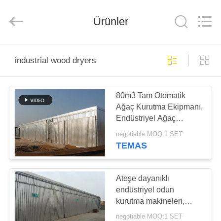
Tech
Drying
Equipment
Ürünler
Co.,
Ltd..
All
Rights
Reserved.
ANA
industrial wood dryers
SAYFA
80m3 Tam Otomatik
ÜRÜNLER
Ağaç Kurutma Ekipmanı,
Endüstriyel Ağaç
HAKKIMIZDA
Kurutma Makineleri 800
negotiable MOQ:1 SET
mm çaplı fan
TEMAS
FABRIKA
TURU
Ateşe dayanıklı
endüstriyel odun
kurutma makineleri,
KALITE
küçük odun kurutma
negotiable MOQ:1 SET