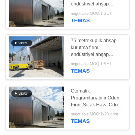
PRIVACY
endüstriyel ahşap
POLICY
kurutma makineleri CE
negotiable MOQ:1 SET
onaylı
TEMAS
75 metreküplik ahşap
kurutma fırını,
endüstriyel ahşap
kurutma makineleri CE
negotiable MOQ:1 SET
onaylı
TEMAS
Otomatik
Programlanabilir Odun
Fırını Sıcak Hava Odun
Kurutucusu
negotiable MOQ:1x20' container
TEMAS