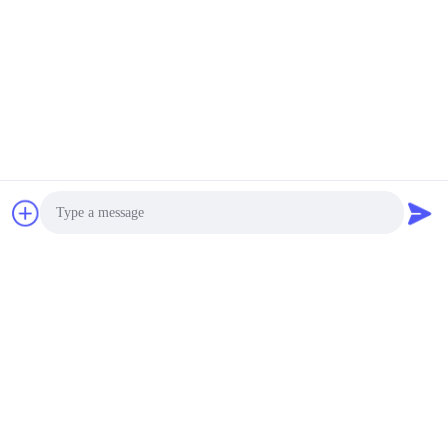
ahşap fırını düşük
tüketim
negotiable MOQ:1 SET
TEMAS
Yüksek Performanslı
Odun Kurutma Odası
Korozyona Direnci
Kolay Bakım
negotiable MOQ:1 SET
TEMAS
Yüksek Performanslı
Odun Kurutma
Photo
Ekipmanı, Su geçirmez
40 M3 Küçük Odun
Video Call
negotiable MOQ:1 SET
Kurutma Fırını
TEMAS
Audio Call