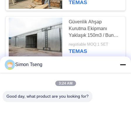
TEMAS
Güvenlik Ahşap
Kurutma Ekipmanı
Yaklaşık 150m3 / Buna
karşılık düşük tüketim
negotiable MOQ:1 SET
TEMAS
Simon Tseng
Tam otomatik odun
kurutma sistemi 80 M3
3:24 AM
Kapasite 120 Km / h
Rüzgar yükü
negotiable MOQ:1 SET
Good day, what product are you looking for?
TEMAS
Suya dayanıklı ahşap
kurutma sistemi, Güneş