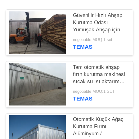
PRIVACY
POLICY
Güvenilir Hızlı Ahşap
Kurutma Odası
Yumuşak Ahşap için
Cam Elyaf İzolasyonu
negotiable MOQ:1 set
TEMAS
Tam otomatik ahşap
fırın kurutma makinesi
sıcak su ısı aktarım
ortamı 20 M3 kapasite
negotiable MOQ:1 SET
TEMAS
Otomatik Küçük Ağaç
Kurutma Fırını
Alüminyum /