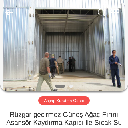
Tech
Drying
Equipment
Co.,
Ltd..
All
Rights
Reserved.
ANA
SAYFA
ÜRÜNLER
HAKKIMIZDA
FABRIKA
TURU
Ahşap Kurutma Odası
Rüzgar geçirmez Güneş Ağaç Fırını
KALITE
Asansör Kaydırma Kapısı ile Sıcak Su