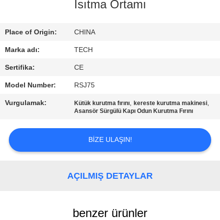
KONTROL
Isıtma Ortamı
BIZE
Place of Origin:
CHINA
ULAŞIN
Marka adı:
TECH
Sertifika:
CE
HABERLER
Model Number:
RSJ75
Vurgulamak:
,
,
Kütük kurutma fırını
kereste kurutma makinesi
TÜM
Asansör Sürgülü Kapı Odun Kurutma Fırını
SERVIS
BIZE ULAŞIN!
TALEPLERI
SITE
AÇILMIŞ DETAYLAR
HARITASI
benzer ürünler