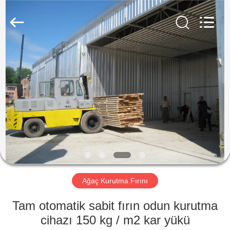
Tech
Drying
Equipment
Co.,
Ltd..
All
Rights
Reserved.
ANA
SAYFA
ÜRÜNLER
HAKKIMIZDA
FABRIKA
TURU
Ağaç Kurutma Fırını
Tam otomatik sabit fırın odun kurutma
KALITE
cihazı 150 kg / m2 kar yükü