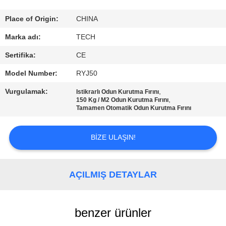
KONTROL
Place of Origin:
CHINA
BIZE
Marka adı:
TECH
ULAŞIN
Sertifika:
CE
Model Number:
RYJ50
HABERLER
Vurgulamak:
,
Istikrarlı Odun Kurutma Fırını
,
150 Kg / M2 Odun Kurutma Fırını
Tamamen Otomatik Odun Kurutma Fırını
TÜM
SERVIS
BIZE ULAŞIN!
TALEPLERI
AÇILMIŞ DETAYLAR
SITE
HARITASI
benzer ürünler