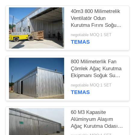
PRIVACY
POLICY
40m3 800 Milimetrelik
Ventilatör Odun
Kurutma Fırını Soğuk
Su Nemlendirme
negotiable MOQ:1 SET
TEMAS
800 Milimeterlik Fan
Çömlek Ağaç Kurutma
Ekipmanı Soğuk Su
Nemlendirme
negotiable MOQ:1 SET
TEMAS
60 M3 Kapasite
Alüminyum Alaşım
Ağaç Kurutma Odası
Otomatik Buhar Isıtma