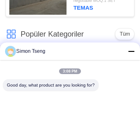
negotiable MOQ:1 SET
TEMAS
Popüler Kategoriler
Tüm
Simon Tseng
ahşap kurutma
Ahşap Kurutma
ekipmanları
Odası
3:08 PM
Ahşap Kurutma
Ahşap işleme
Good day, what product are you looking for?
Odası
ekipmanları
Çömlek bileşenleri
Biyogaz Odun Kazanı
Odun kurutma
Ağaç Kurutma Fırını
makinesi