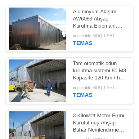
PRIVACY
POLICY
Alüminyum Alaşım
AW6063 Ahşap
Kurutma Ekipmanı,
Çömlek Kurutulmuş
negotiable MOQ:1 SET
Hardwood / Yumuşak
TEMAS
Ahşap
Tam otomatik odun
kurutma sistemi 80 M3
Kapasite 120 Km / h
Rüzgar yükü
negotiable MOQ:1 SET
TEMAS
3 Kilowatt Motor Fırını
Kurutulmuş Ahşap
Buhar Nemlendirme
Ortamı CE Onaylı