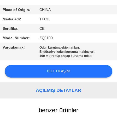
KONTROL
Place of Origin:
CHINA
BIZE
Marka adı:
TECH
ULAŞIN
Sertifika:
CE
Model Number:
ZQJ100
HABERLER
Vurgulamak:
,
Odun kurutma ekipmanları
,
Endüstriyel odun kurutma makineleri
100 metreküp ahşap kurutma odası
TÜM
SERVIS
BIZE ULAŞIN!
TALEPLERI
AÇILMIŞ DETAYLAR
SITE
HARITASI
benzer ürünler