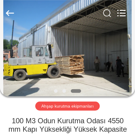
Tech
Drying
Equipment
Co.,
Ltd..
All
Rights
Reserved.
ANA
SAYFA
ÜRÜNLER
HAKKIMIZDA
FABRIKA
TURU
Ahşap kurutma ekipmanları
100 M3 Odun Kurutma Odası 4550
KALITE
mm Kapı Yüksekliği Yüksek Kapasite