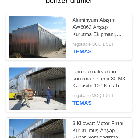
benzer ürünler
PRIVACY
POLICY
Alüminyum Alaşım
AW6063 Ahşap
Kurutma Ekipmanı,
Çömlek Kurutulmuş
negotiable MOQ:1 SET
Hardwood / Yumuşak
TEMAS
Ahşap
Tam otomatik odun
kurutma sistemi 80 M3
Kapasite 120 Km / h
Rüzgar yükü
negotiable MOQ:1 SET
TEMAS
3 Kilowatt Motor Fırını
Kurutulmuş Ahşap
Buhar Nemlendirme