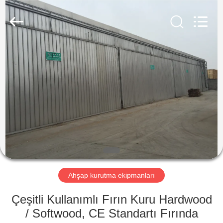
Tech
Drying
Equipment
Co.,
Ltd..
All
Rights
Reserved.
ANA
SAYFA
ÜRÜNLER
HAKKIMIZDA
FABRIKA
TURU
Ahşap kurutma ekipmanları
Çeşitli Kullanımlı Fırın Kuru Hardwood
KALITE
/ Softwood, CE Standartı Fırında