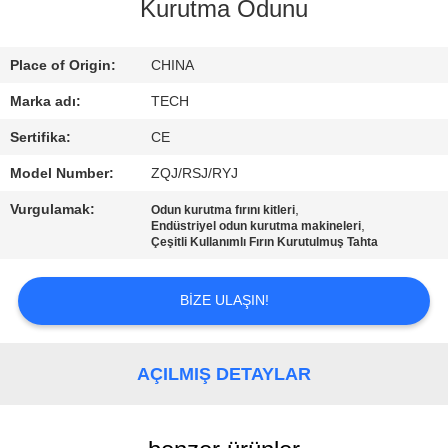
KONTROL
Kurutma Odunu
BIZE
Place of Origin:
CHINA
ULAŞIN
Marka adı:
TECH
Sertifika:
CE
HABERLER
Model Number:
ZQJ/RSJ/RYJ
Vurgulamak:
,
Odun kurutma fırını kitleri
TÜM
,
Endüstriyel odun kurutma makineleri
Çeşitli Kullanımlı Fırın Kurutulmuş Tahta
SERVIS
TALEPLERI
BIZE ULAŞIN!
SITE
AÇILMIŞ DETAYLAR
HARITASI